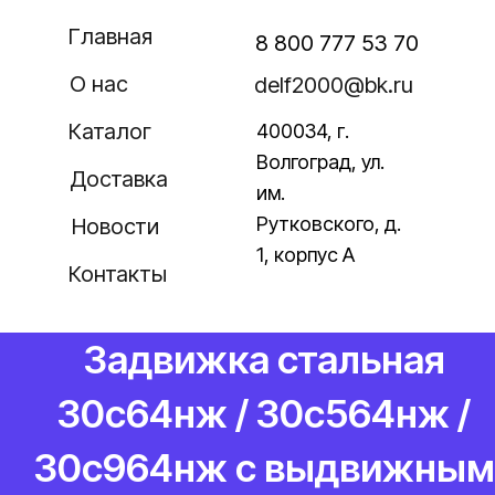
Главная
8 800 777 53 70
О нас
delf2000@bk.ru
Каталог
400034, г.
Волгоград, ул.
Доставка
им.
Рутковского, д.
Новости
Задвижка стальная
1, корпус А
Контакты
30с64нж / 30с564нж /
30с964нж с выдвижным
шпинделем